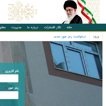
انتقال به محتوای اصلی
خانه
تالار افتخارات
درباره ما
مدیریت
معاو
ورود
(تب
درخواست رمز عبور جدید
تب های اصلی
فعال)
نام کاربری
*
رمز عبور
*