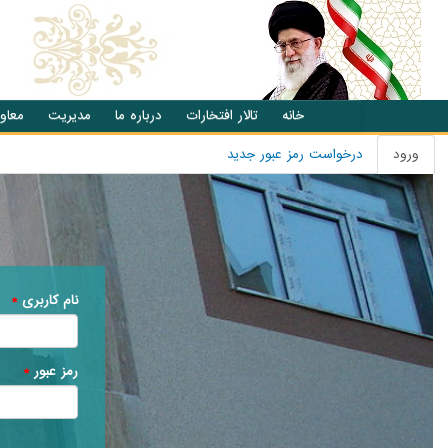
انتقال به محتوای اصلی
خانه
تالار افتخارات
درباره ما
مدیریت
معاو
ورود
(تب
درخواست رمز عبور جدید
تب های اصلی
فعال)
نام کاربری
*
رمز عبور
*