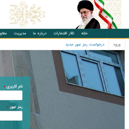
انتقال به محتوای اصلی
خانه
تالار افتخارات
درباره ما
مدیریت
معاو
ورود
(تب
درخواست رمز عبور جدید
تب های اصلی
فعال)
نام کاربری
*
رمز عبور
*