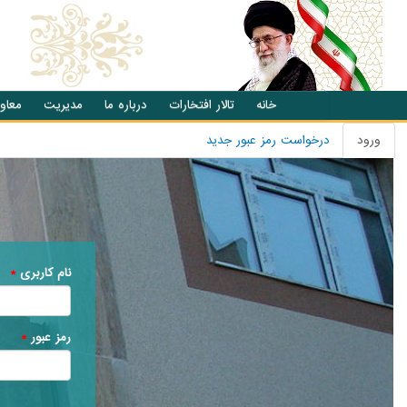
انتقال به محتوای اصلی
خانه
تالار افتخارات
درباره ما
مدیریت
معاو
ورود
(تب
درخواست رمز عبور جدید
تب های اصلی
فعال)
نام کاربری
*
رمز عبور
*