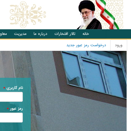
انتقال به محتوای اصلی
خانه
تالار افتخارات
درباره ما
مدیریت
معاو
ورود
(تب
درخواست رمز عبور جدید
تب های اصلی
فعال)
نام کاربری
*
رمز عبور
*