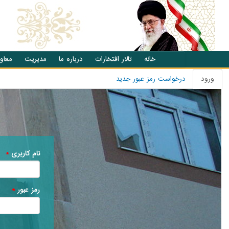
انتقال به محتوای اصلی
خانه
تالار افتخارات
درباره ما
مدیریت
معاو
ورود
(تب
درخواست رمز عبور جدید
تب های اصلی
فعال)
نام کاربری
*
رمز عبور
*