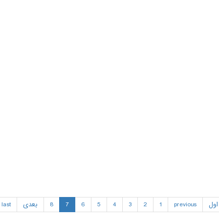
اول
previous
1
2
3
4
5
6
7
8
بعدی
last