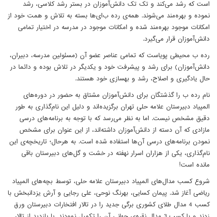
است که رشد می‌کند و تک تک دانش‌آموزان در بستر رشد کلاسی، رشد
نموده و بهره‌مند می‌شوند. همه‌ی رده ب‌ای‌ها بسته به تلاش و همت خود از
امکانات موجود بهره‌مند شده و امکانات موجود در مدرسه در اختیار تمامی
دانش‌آموزان قرار می‌گیرد.
رده ب محیطی پویاست که تمامی عناصر عضو آن (مسئولین مدرسه، دبیران،
دانش‌آموزان) برای رشد و پیشرفت خود و یکدیگر در تلاش بوده و دائما در
حال یادگیری و اصلاح، رشد و بهسازی خود هستند.
نام رده ب را گذشتگان برای دانش‌آموزان مشتاق به حضور در دوره‌های
المپیاد دبیرستان علامه حلی تهران برگزیده‌اند و دلیل این نام‌گذاری به طور
دقیق مشخص نیست. اما به نظر می‌رسد که با توجه به برنامه‌های درسی
مازادی که آن دسته از دانش‌آموزان داشته‌اند، از این عنوان برای مشخص
نمودن برنامه‌های درسی آن‌ها استفاده ‌شده است. به هرحال؛ تاریخچه‌ی این
نام‌گذاری، یکی از هزاران اسرار نهفته در خشت و گل‌های دبیرستان باقی
مانده است!
شروع کسب مدال‌های المپیاد دبیرستان علامه حلی، توسط بچه‌های المپیاد
ریاضی آغاز شد. پیمان کسایی، بهرنگ نوحی، علی رجایی و آرش یزدانبخش با
کسب 4 مدال طلای کشوری برگی جدید را در تالار افتخارات دبیرستان ورق
زدند و با کسب 3 مدال نقره‌ی جهانی آن را تکمیل نمودند. با بازدید از تالار