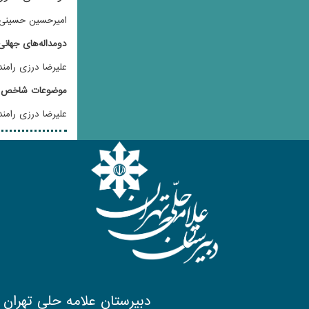
امیرحسین حسینی (برنز 93-طلا 94) | علیرضا درزی رامن
دومداله‌‌های جهان
علیرضا درزی رامندی (طلا 16
موضوعات شاخص
علیرضا درزی رامند
دبیرستان علامه حلی تهران