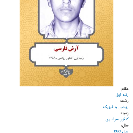
مقام:
رتبه اول
رشته:
ریاضی و فیزیک
زمینه:
کنکور سراسری
سال:
سال 1383