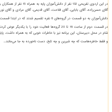
در این اردوی تفریحی 32
آقای حسن­‌زاده، آقای بابایی، آقای فلاحت، آقای قدیمی، آقای مرادی و آقای نوروزی) حضور داشتند که حدود ساعت 15:15 از مدرسه پس از گروه­‌بندی و ا
دانش­‌آموزان به دو قسمت در گروه­‌های 8 نفره تقسیم شدند که در ابتدا قسمت اول از ساعت 16 تا 18 به بازی پینت­‌بال پرداختند و قسمت دوم به سینما رفتند و فیلم "تنهای تنهای تنها" به کارگردانی احسان عبدی­‌پور را مشاهده نمودند.
شام در محل دبیرستان، این برنامه نیز با خاطرات خوبی که به همراه داشت، پایا
و فقط خاطره­‌هاست که چه شیرین و چه تلخ، دست ناخورده به جا می­‌مانند...