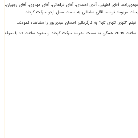
ضنفریان، آقای مقیمی، آقای مهدی­‌زاده، آقای لطیفی، آقای احمدی، آقای فراهانی، آقای مهدوی، آقای رجبیان،
در قسمت دوم از ساعت 18 تا 20 گروه­‌ها فعالیت خود را با یک­دیگر عوض کردند و در این حین بازی‌های گروهی دانش‌آموزی نیز در حال برگزاری بود. پس از آن ساعت 20:15 همگی به سمت مدرسه حرکت کردند و حدود ساعت 21 با صرف