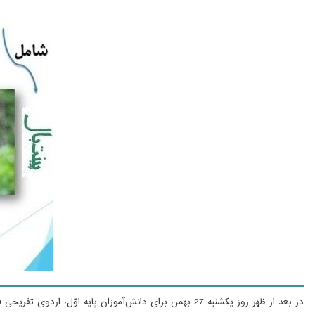
در بعد از ظهر روز یک­شنبه 27 بهمن­ برای دانش­‌آموزان پایه اوّل، اردوی تفریحی فرهنگسرای بهمن برگزار گردید.