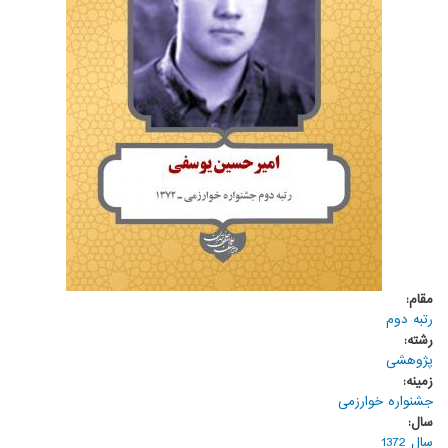
مقام:
رتبه دوم
رشته:
پژوهشی
زمینه:
جشنواره خوارزمی
سال:
سال 1372