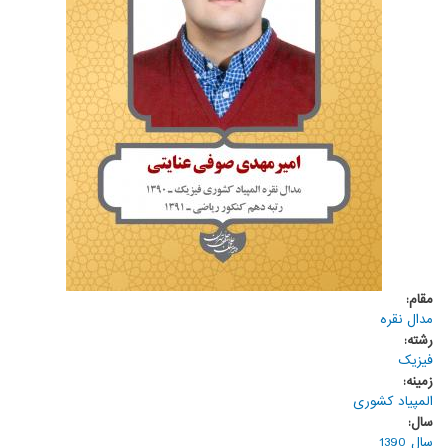
مقام:
مدال نقره
رشته:
فیزیک
زمینه:
المپیاد کشوری
سال:
سال 1390