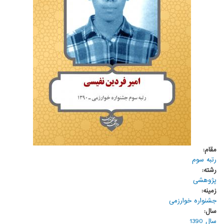
مقام:
رتبه سوم
رشته:
پژوهشی
زمینه:
جشنواره خوارزمی
سال:
سال 1390