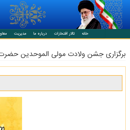
انتقال به محتوای اصلی
خانه
تالار افتخارات
درباره ما
مدیریت
معاو
برگزاری جشن ولادت مولی الموحدین حضرت 