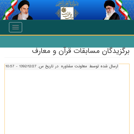
انتقال به محتوای اصلی
Toggle
navigation
برگزیدگان مسابقات قرآن و معارف
ارسال شده توسط
معاونت مشاوره
در تاریخ س, 1392/12/27 - 10:57