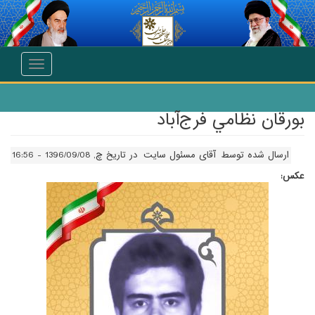
انتقال به محتوای اصلی
Toggle
navigation
بورقان نظامي فرج‌آباد
ارسال شده توسط
آقای مسئول سایت
در تاریخ چ, 1396/09/08 - 16:56
عکس: