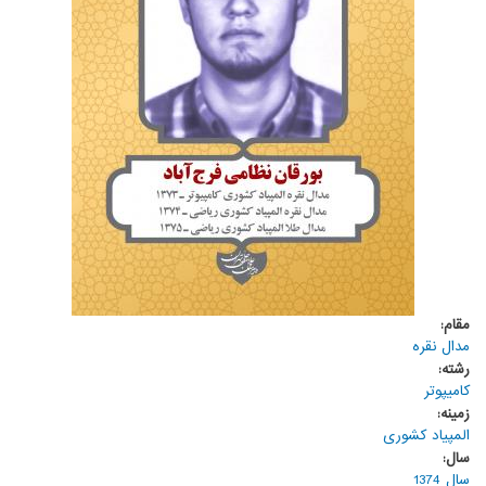
مقام:
مدال نقره
رشته:
کامیپوتر
زمینه:
المپیاد کشوری
سال:
سال 1374