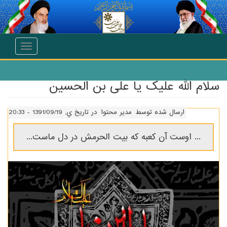
انتقال به محتوای اصلی
Toggle
navigation
سلام الله علیک یا علی بن الحسین
ارسال شده توسط
مدیر محتوا
در تاریخ ي, 1391/09/19 - 20:33
... اوست آن کعبه که بیت الحرمش در دل ماست...