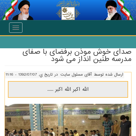
انتقال به محتوای اصلی
Toggle
navigation
صدای خوش موذن برفضای با صفای
مدرسه طنین انداز می شود
ارسال شده توسط
آقای مسئول سایت
در تاریخ ي, 1392/07/07 - 11:16
الله اکبر الله اکبر .....