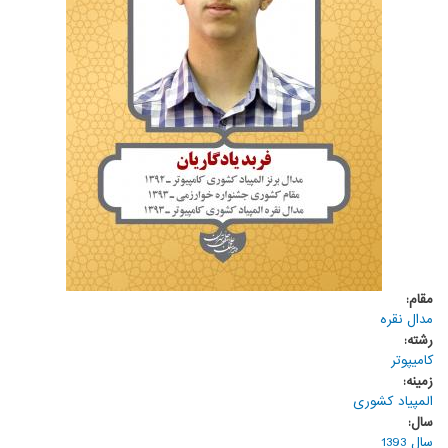
مقام:
مدال نقره
رشته:
کامیپوتر
زمینه:
المپیاد کشوری
سال:
سال 1393