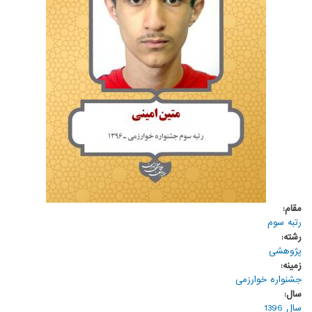
مقام:
رتبه سوم
رشته:
پژوهشی
زمینه:
جشنواره خوارزمی
سال:
سال 1396