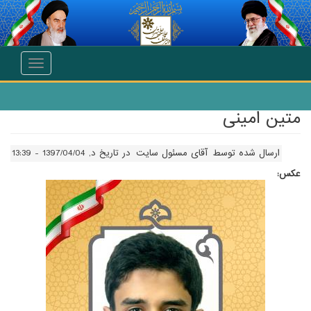
انتقال به محتوای اصلی
Toggle
navigation
متین امینی
ارسال شده توسط
آقای مسئول سایت
در تاریخ د, 1397/04/04 - 13:39
عکس: