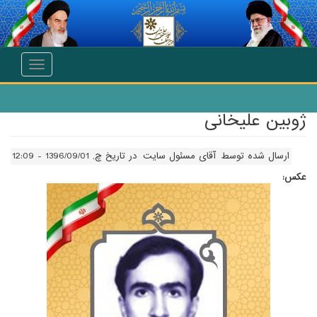
انتقال به محتوای اصلی
Toggle
navigation
ژوبین علیخانی
ارسال شده توسط
آقای مسئول سایت
در تاریخ چ, 1396/09/01 - 12:09
عکس: