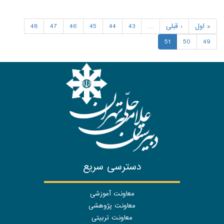
« اول
‹ قبلی
…
43
44
45
46
47
48
51
50
49
دسترسی سریع
معاونت آموزشی
معاونت پژوهشی
معاونت تربیتی