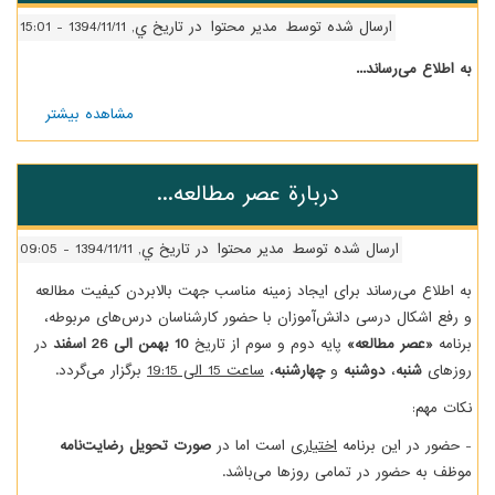
ارسال شده توسط
مدیر محتوا
در تاریخ ي, 1394/11/11 - 15:01
 می‌رساند...
مشاهده بیشتر
درباره
دربارة
کارگاه
استرس...
دربارة عصر مطالعه...
ارسال شده توسط
مدیر محتوا
در تاریخ ي, 1394/11/11 - 09:05
ع می‌رساند برای ایجاد زمینه مناسب جهت بالابردن کیفیت مطالعه
شکال درسی دانش‌آموزان با حضور کارشناسان درس‌های مربوطه،
عصر مطالعه»
پایه دوم و سوم از تاریخ
10 بهمن الی 26 اسفند
در
شنبه
،
دوشنبه
و
چهارشنبه
،
ساعت 15 الی 19:15
برگزار می‌گردد.
م:
در این برنامه
اختیاری
است اما در
صورت تحویل رضایت‌نامه
 حضور در تمامی روزها می‌باشد.