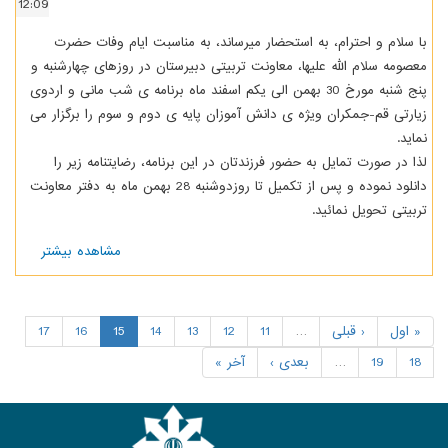
12:09
 و احترام، به استحضار میرساند، به مناسبت ایام وفات حضرت
سلام الله علیها، معاونت تربیتی دبیرستان در روزهای چهارشنبه و
پنج شنبه مورخ 30 بهمن الی یکم اسفند ماه برنامه ی شب مانی و اردوی
قم-جمکران ویژه ی دانش آموزان پایه ی دوم و سوم را برگزار می
صورت تمایل به حضور فرزندتان در این برنامه، رضایتنامه زیر را
دانلود نموده و پس از تکمیل تا روزدوشنبه 28 بهمن ماه به دفتر معاونت
تحویل نمائید.
مشاهده بیشتر
درباره
رضایت
نامه
اردوی
قم ـ
‹ قبلی
…
11
12
13
14
15
16
17
جمکران
19
…
بعدی ›
آخر »