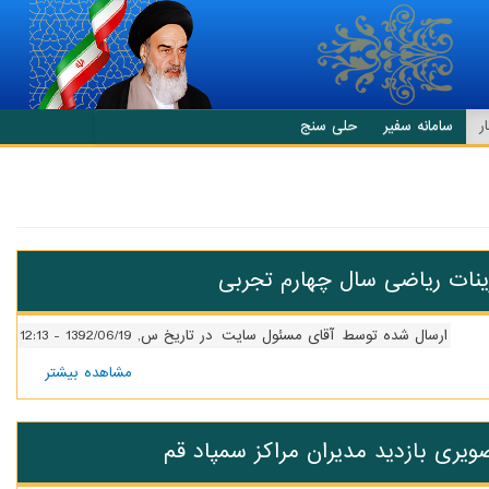
ر
سامانه سفیر
حلی سنج
ینات ریاضی سال چهارم تجربی
ارسال شده توسط
آقای مسئول سایت
در تاریخ س, 1392/06/19 - 12:13
مشاهده بیشتر
درباره
تمرینات
ریاضی
سال
یری بازدید مدیران مراکز سمپاد قم
چهارم
تجربی