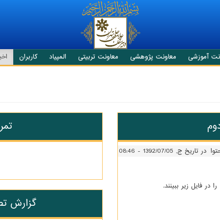
نت آموزشی
معاونت پژوهشی
معاونت تربیتی
المپیاد
کاربران
اخبا
وم
تمر
توا
در تاریخ ج, 1392/07/05 - 08:46
 در فایل زیر ببینند.
گزارش تصو