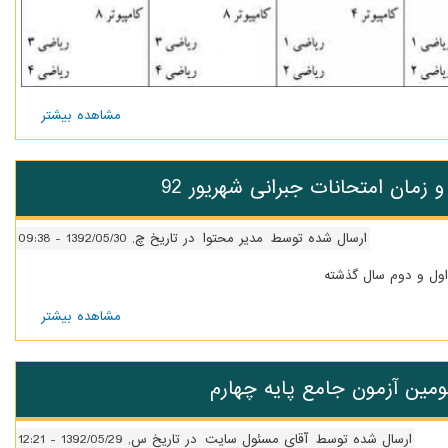
مشاهده بیشتر
درباره
کلاس
های
پیش
زمان امتحانات جبرانی شهریور 92
نیاز
ورودی
جدید
پایه
ارسال شده توسط
مدیر محتوا
در تاریخ چ, 1392/05/30 - 09:38
اول
 اول و دوم سال گذشته
مشاهده بیشتر
دربار
سرفصل
و زمان
امتحانا
مین آزمون جامع پایه چهارم
جبران
شهریو
92
ارسال شده توسط
آقای مسئول سایت
در تاریخ س, 1392/05/29 - 12:21