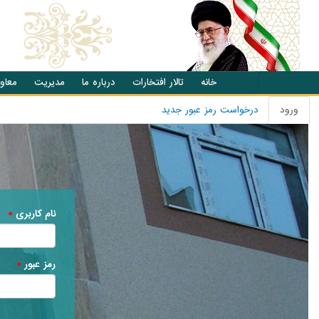
انتقال به محتوای اصلی
خانه
تالار افتخارات
درباره ما
مدیریت
معاو
ورود
(تب
درخواست رمز عبور جدید
تب های اصلی
فعال)
نام کاربری
*
رمز عبور
*