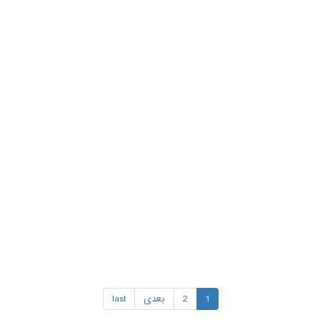
1
2
بعدی
last