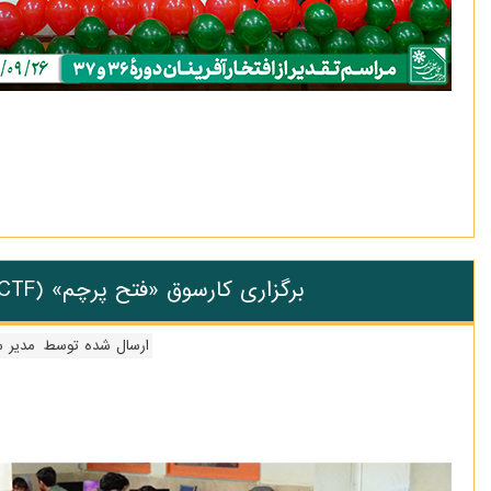
برگزاری کارسوق «فتح پرچم» (Helli CTF)
ارسال شده توسط
مدیر 