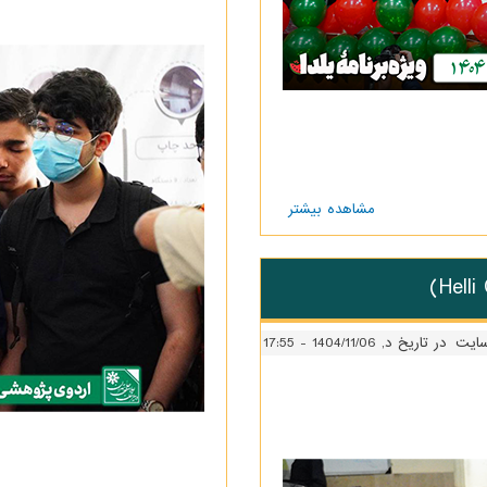
مشاهده بیشتر
درباره تقدیر
از
افتخار‌آفرینان
المپیاد،
کنکور،
پژوهشی،
فرهنگی و
ورزشی دورهٔ
سایت
در تاریخ د, 1404/11/06 - 17:55
۳۶ و ۳۷
(دانشجویان
سال اول و
دانش‌آموزان
پایهٔ
دوازدهم) در
ویژه‌برنامهٔ
یلدا