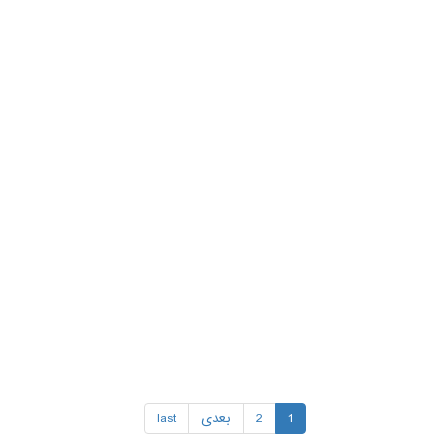
1
2
بعدی
last