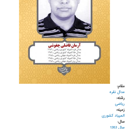
مقام:
مدال نقره
رشته:
ریاضی
زمینه:
المپیاد کشوری
سال:
سال 1383