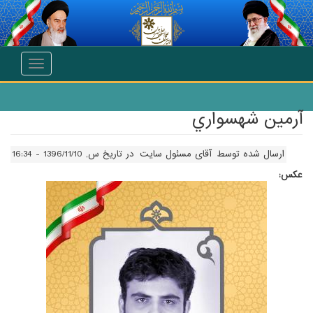
انتقال به محتوای اصلی
Toggle
navigation
آرمين شهسواري
ارسال شده توسط
آقای مسئول سایت
در تاریخ س, 1396/11/10 - 16:34
عکس: