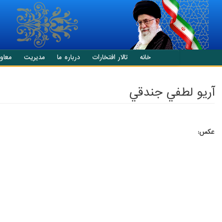
انتقال به محتوای اصلی
خانه
تالار افتخارات
درباره ما
مدیریت
معاو
آريو لطفي جندقي
عکس: