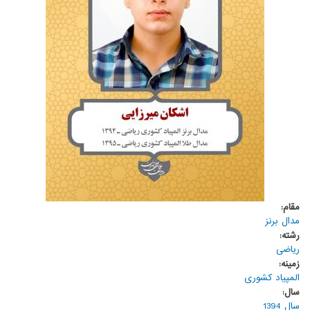
مقام:
مدال برنز
رشته:
ریاضی
زمینه:
المپیاد کشوری
سال:
سال 1394