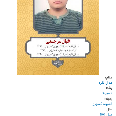
مقام:
مدال نقره
رشته:
کامیپوتر
زمینه:
المپیاد کشوری
سال:
سال 1390