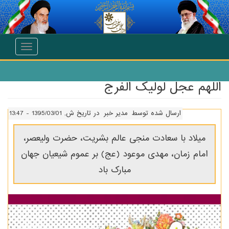
انتقال به محتوای اصلی
Toggle
navigation
اللهم عجل لولیک الفرج
ارسال شده توسط
مدیر خبر
در تاریخ ش, 1395/03/01 - 13:47
میلاد با سعادت منجی عالم بشریت، حضرت ولیعصر،
امام زمان، مهدی موعود (عج) بر عموم شیعیان جهان
مبارک باد