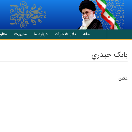
انتقال به محتوای اصلی
خانه
تالار افتخارات
درباره ما
مدیریت
معاو
بابک حيدري
عکس: