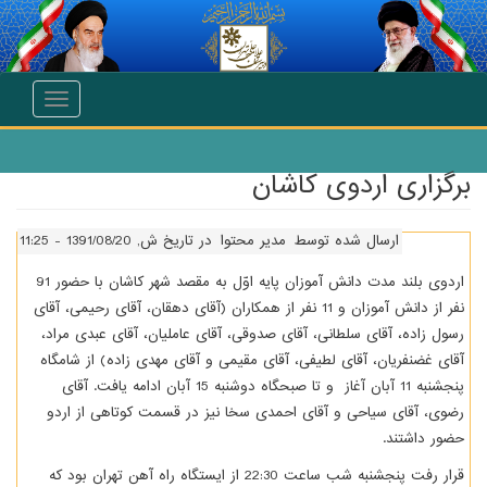
انتقال به محتوای اصلی
Toggle
navigation
برگزاری اردوی کاشان
ارسال شده توسط
مدیر محتوا
در تاریخ ش, 1391/08/20 - 11:25
اردوی بلند مدت دانش­ آموزان پایه اوّل به مقصد شهر کاشان با حضور 91
نفر از دانش­ آموزان و 11 نفر از همکاران (آقای دهقان، آقای رحیمی، آقای
رسول­ زاده، آقای سلطانی، آقای صدوقی، آقای عاملیان، آقای عبدی­ مراد،
آقای غضنفریان، آقای لطیفی، آقای مقیمی و آقای مهدی­ زاده) از شامگاه
پنج­شنبه 11 آبان آغاز و تا صبحگاه دوشنبه 15 آبان ادامه یافت. آقای
رضوی، آقای سیاحی و آقای احمدی­ سخا نیز در قسمت کوتاهی از اردو
حضور داشتند.
قرار رفت پنج­شنبه شب ساعت 22:30 از ایستگاه راه­ آهن تهران بود که