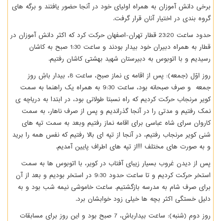
برخی دانش­ آموزان به همراه اولیای خود در آن­جا حضور یافتند و برگه­ های
گروه­ بندی در اختیار آنان قرار گرفت.
حدود ساعت 23:20 قطار تهران-اصفهان حرکت کرد که اکثر دانش­ آموزان در
قطار به همراه دبیران خود بیدار بودند و ساعت 1:30 صبح به کاشان
رسیدیم و با اتوبوس به دبیرستان شهید بهشتی کاشان رفتیم.
روز اوّل (جمعه): پس از اقامه­ ی نماز صبح، ساعت 8، بیدار باشِ روز
جمعه و صرف صبحانه بود، ساعت 9:30 به همراه یک راهنما به سمت
کویر مرنجاب حرکت کردیم که راه نسبتا طولانی بود، در ابتدا به دریاچه­ ی
نمک رفتیم و مدتی را در آن­جا گذراندیم و پس از صرف ناهار، به سمت
کاروان سرای شاه­ عباسی برای اقامه نماز رفتیم وبعد به سمت تپه­ های
شنی کویر مرنجاب رفتیم، در آن­جا از تپه­ ای بالا رفتیم که نفس همه­ را برید
و به صورت­ های مختلف !!!از تپه­ های اطراف پایین آمدیم.
پس از دیدن غروب بسیار زیبای آفتاب در کویر، با اتوبوس ­ها به سمت
استخر حرکت کردیم و تا ساعت حدود 9:30 در استخر بودیم و بعد از آن
برای صرف شام به مدرسه بازگشتیم. ساعت خاموشی نیمه شب بود و به
دلیل خستگی اکثر بچه­ ها خیلی زود خوابشان برد.
روز دوم (شنبه): ساعت بیدارباش، 7 صبح بود و این روز برای مسابقات