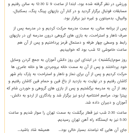
ورزشی در نظر گرفته شده بود، ابتدا از ساعت 9 تا 12:30 به سالن رفتیم و
مسابقات فوتبال برگزار گردید و در کنار آن بازی­های پینگ­ پنگ، بسکتبال،
والیبال، بدمینتون و غیره نیز برقرار بود.
پس از برنامه سالن، به سمت مدرسه حرکت کردیم و در مدرسه پس از
صرف ناهار و استراحت، به بازی­ های گروهی درون مدرسه­ ای در بازی­های
رابط و وسطی چهار طرفه و دستمال قرمز پرداختیم و پس از آن هم
ساعت خاموشی 12 شب بود که خوابیدیم.
روز سوم(یک­شنبه): در ابتدای این روز دانش­ آموزان به جمع کردن وسایل
خود پرداختند و پس از آن به سمت خانه بروجردی­ ها و خانه عامری­ ها
حرکت کردیم و پس از آن برای نماز و ناهار و استراحت به پارک بام شهر
کاشان رفتیم و در نهایت به بازدید از باغ فین و حمام فین کاشان رفتیم و
بعد از آن به مدرسه برگشتیم و پس از بازی­ های گروهی و خوردن شام که
پیتزا بود، مراسم اختتامیه اردو نیز برگزار شد و یادگاری از اردو به دانش­
آموزان و دبیران داده شد.
ساعت 2:30 شب نیز قطار برگشت به سمت تهران را سوار شدیم و ساعت
5:30 نیز به ایستگاه راه­ آهن تهران رسیدیم.
جای آن­ هایی که نیامدند بسیار خالی بود... همیشه شاد باشید...