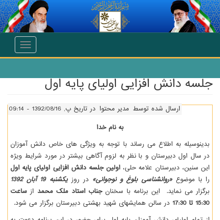
انتقال به محتوای اصلی
Toggle
navigation
جلسه دانش افزایی اولیای پایه اول
ارسال شده توسط
مدیر محتوا
در تاریخ پ, 1392/08/16 - 09:14
به نام خدا
بدینوسیله به اطلاع می رساند با توجه به ویژگی­ های خاص دانش­ آموزان
در سال اول دبیرستان و با نظر به لزوم آگاهی بیشتر در مورد شرایط ویژه
این سنین، دبیرستان علامه حلی،
اولین جلسه دانش افزایی اولیای پایه اول
را با موضوع
«روانشناسی بلوغ و نوجوانی»
در روز
یکشنبه 19 آبان 1392
برگزار می نماید. این برنامه با سخنان
جناب استاد ملک محمد
از
ساعت
15:30 تا 17:30
در سالن همایشهای شهید بهشتی دبیرستان برگزار می شود.
از تمام اولیای دانش آموزان پایه اول برای حضور در این برنامه دعوت به