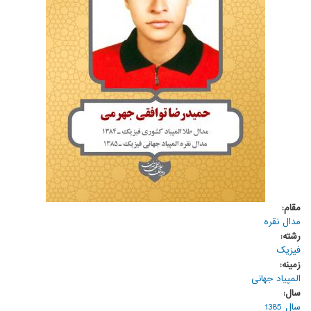
مقام:
مدال نقره
رشته:
فیزیک
زمینه:
المپیاد جهانی
سال:
سال 1385