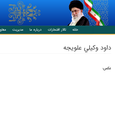
انتقال به محتوای اصلی
خانه
تالار افتخارات
درباره ما
مدیریت
معاو
داود وکيلي علويجه
عکس: