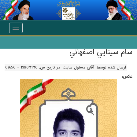
انتقال به محتوای اصلی
Toggle
navigation
سام سينايي اصفهاني
ارسال شده توسط
آقای مسئول سایت
در تاریخ س, 1396/11/10 - 09:56
عکس: