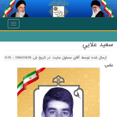
انتقال به محتوای اصلی
Toggle
navigation
سعيد علايي
ارسال شده توسط
آقای مسئول سایت
در تاریخ ش, 1396/09/18 - 11:15
عکس: