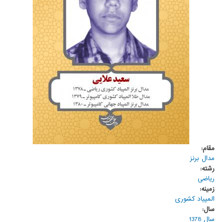
مقام:
مدال برنز
رشته:
ریاضی
زمینه:
المپیاد کشوری
سال:
سال 1378