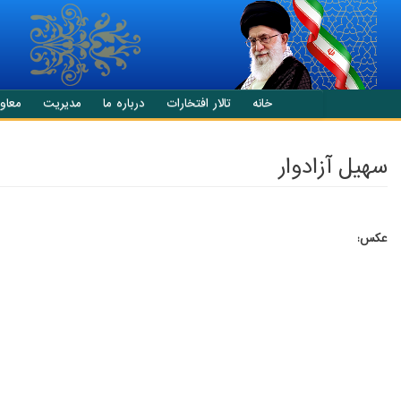
انتقال به محتوای اصلی
خانه
تالار افتخارات
درباره ما
مدیریت
معاو
سهيل آزادوار
عکس: