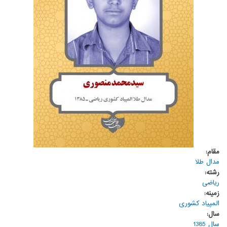
مقام:
مدال طلا
رشته:
ریاضی
زمینه:
المپیاد کشوری
سال:
سال 1385