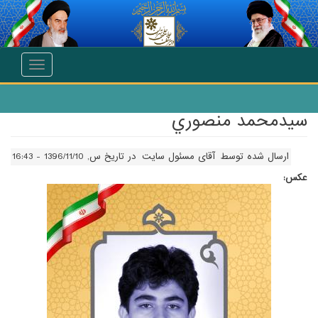
انتقال به محتوای اصلی
Toggle
navigation
سيدمحمد منصوري
ارسال شده توسط
آقای مسئول سایت
در تاریخ س, 1396/11/10 - 16:43
عکس: