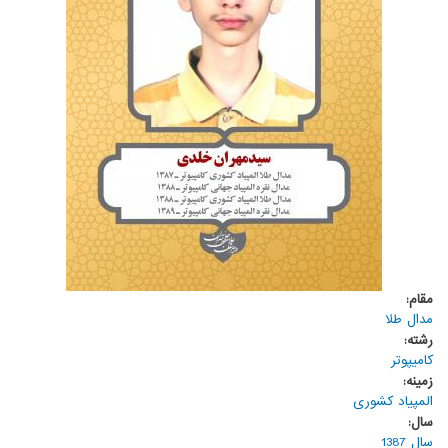
مقام:
مدال طلا
رشته:
کامیپوتر
زمینه:
المپیاد کشوری
سال:
سال 1387