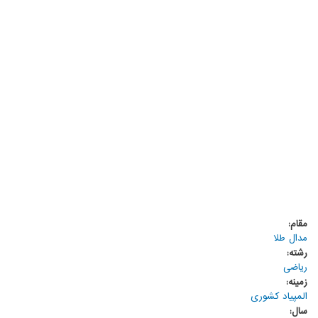
مقام:
مدال طلا
رشته:
ریاضی
زمینه:
المپیاد کشوری
سال: