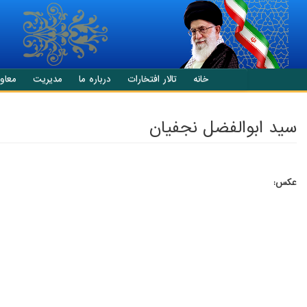
انتقال به محتوای اصلی
خانه
تالار افتخارات
درباره ما
مدیریت
معاو
سيد ابوالفضل نجفيان
عکس: