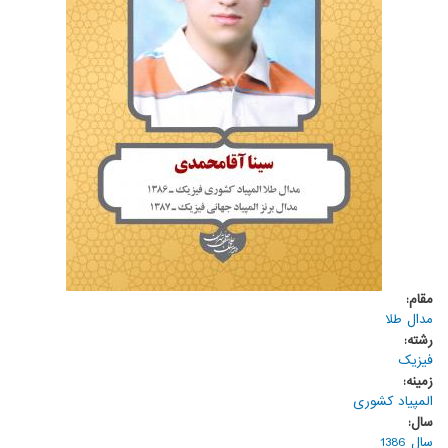
مقام:
مدال طلا
رشته:
فیزیک
زمینه:
المپیاد کشوری
سال:
سال 1386