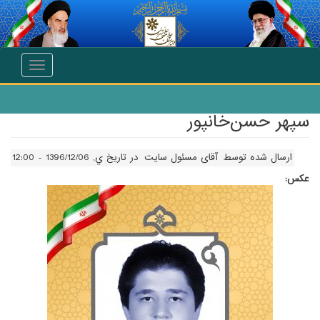
انتقال به محتوای اصلی
Toggle
navigation
سپهر حسن‌خانپور
ارسال شده توسط
آقای مسئول سایت
در تاریخ ي, 1396/12/06 - 12:00
عکس: