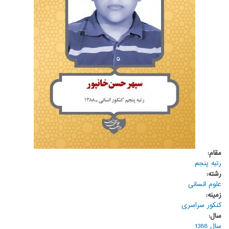
مقام:
رتبه پنجم
رشته:
علوم انسانی
زمینه:
کنکور سراسری
سال:
سال 1388