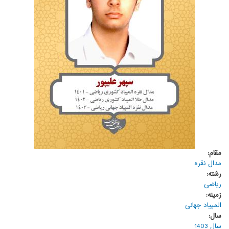
مقام:
مدال نقره
رشته:
ریاضی
زمینه:
المپیاد جهانی
سال:
سال 1403