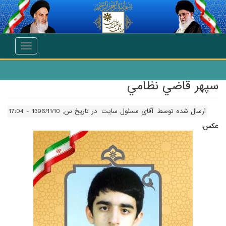
انتقال به محتوای اصلی
Toggle
navigation
سپهر قاضي نظامي
ارسال شده توسط
آقای مسئول سایت
در تاریخ س, 1396/11/10 - 17:04
عکس: