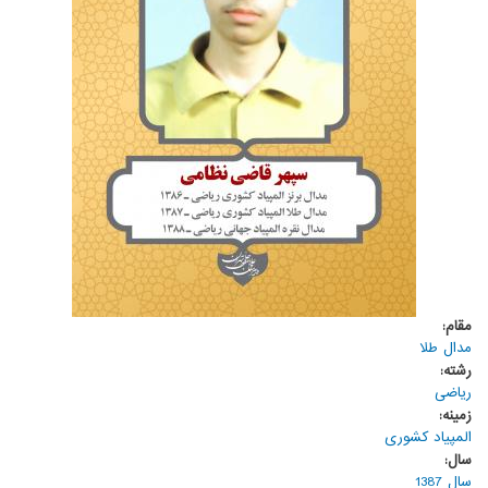
مقام:
مدال طلا
رشته:
ریاضی
زمینه:
المپیاد کشوری
سال:
سال 1387